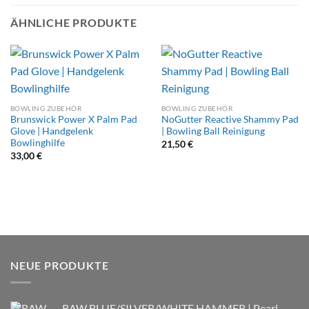
ÄHNLICHE PRODUKTE
BOWLING ZUBEHÖR
BOWLING ZUBEHÖR
Brunswick Power X Palm Pad
NoGutter Reactive Shammy Pad
Glove | Handgelenk
| Bowling Ball Reinigung
Bowlinghilfe
21,50
€
33,00
€
NEUE PRODUKTE
RAW BLUE/SILVER/WHITE HAMMER | Pearl