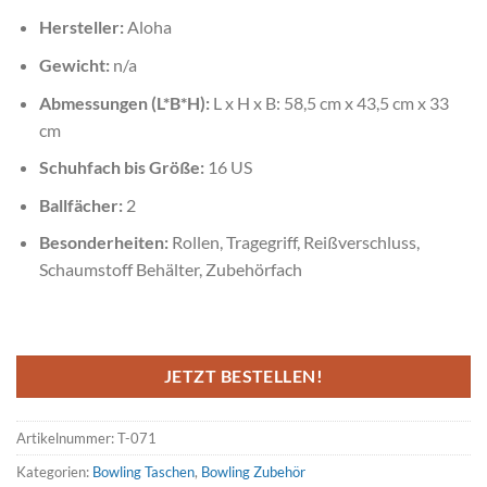
Hersteller:
Aloha
Gewicht:
n/a
Abmessungen (L*B*H):
L x H x B: 58,5 cm x 43,5 cm x 33
cm
Schuhfach bis Größe:
16 US
Ballfächer:
2
Besonderheiten:
Rollen, Tragegriff, Reißverschluss,
Schaumstoff Behälter, Zubehörfach
JETZT BESTELLEN!
Artikelnummer:
T-071
Kategorien:
Bowling Taschen
,
Bowling Zubehör