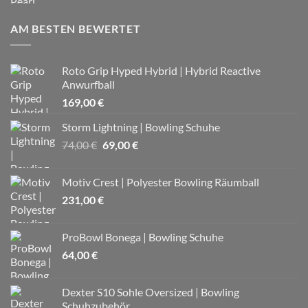
AM BESTEN BEWERTET
Roto Grip Hyped Hybrid | Hybrid Reactive
Anwurfball
169,00
€
Storm Lightning | Bowling Schuhe
Ursprünglicher
Aktueller
74,00
€
69,00
€
Preis
Preis
war:
ist:
Motiv Crest | Polyester Bowling Räumball
74,00 €
69,00 €.
231,00
€
ProBowl Bonega | Bowling Schuhe
64,00
€
Dexter S10 Sohle Oversized | Bowling
Schuhzubehör