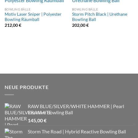
BOWLING BÄLLE
BOWLING BÄLLE
Motiv Laser Sniper | Polyester
Storm Pitch Black | Urethane
Bowling Räumball
Bowling Ball
212,00
€
202,00
€
NEUE PRODUKTE
RAW BLUE/SILVER/WHITE HAMMER | Pearl
Reactive Bowling Ball
145,00
€
Storm The Road | Hybrid Reactive Bowling Ball