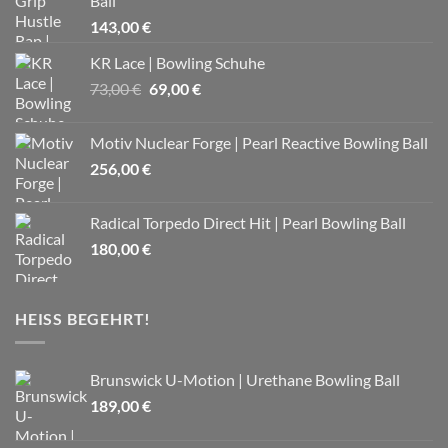
Ball
143,00
€
KR Lace | Bowling Schuhe
Ursprünglicher
Aktueller
73,00
€
69,00
€
Preis
Preis
war:
ist:
Motiv Nuclear Forge | Pearl Reactive Bowling Ball
73,00 €
69,00 €.
256,00
€
Radical Torpedo Direct Hit | Pearl Bowling Ball
180,00
€
HEISS BEGEHRT!
Brunswick U-Motion | Urethane Bowling Ball
189,00
€