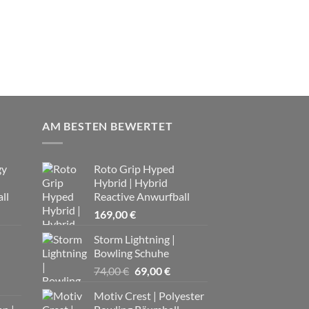
223,00
€
AM BESTEN BEWERTET
gy
Roto Grip Hyped
Hybrid | Hybrid
ll
Reactive Anwurfball
169,00
€
Storm Lightning |
Bowling Schuhe
Ursprünglicher
Aktueller
74,00
€
69,00
€
Preis
Preis
Motiv Crest | Polyester
war:
ist: