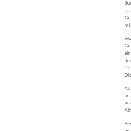
dur
sta
Gea
mäß
Wa
Ges
ein
die
Pri
Die
Aus
er 
aus
Abw
Bow
ver