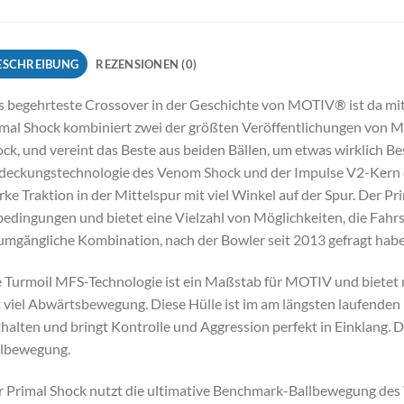
ESCHREIBUNG
REZENSIONEN (0)
 begehrteste Crossover in der Geschichte von MOTIV® ist da mit
mal Shock kombiniert zwei der größten Veröffentlichungen von
ck, und vereint das Beste aus beiden Bällen, um etwas wirklich B
eckungstechnologie des Venom Shock und der Impulse V2-Kern d
rke Traktion in der Mittelspur mit viel Winkel auf der Spur. Der P
edingungen und bietet eine Vielzahl von Möglichkeiten, die Fahrs
mgängliche Kombination, nach der Bowler seit 2013 gefragt hab
 Turmoil MFS-Technologie ist ein Maßstab für MOTIV und bietet 
 viel Abwärtsbewegung. Diese Hülle ist im am längsten laufenden
halten und bringt Kontrolle und Aggression perfekt in Einklang. D
llbewegung.
 Primal Shock nutzt die ultimative Benchmark-Ballbewegung des 