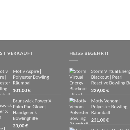
IST VERKAUFT
HEISS BEGEHRT!
Motiv Aspire |
Storm Virtual Ener
Polyester Bowling
Blackout | Pearl
Räumball
Reactive Bowling Ba
101,00
€
229,00
€
Brunswick Power X
Motiv Venom |
Palm Pad Glove |
Polyester Bowling
Handgelenk
Räumball
Bowlinghilfe
231,00
€
33,00
€