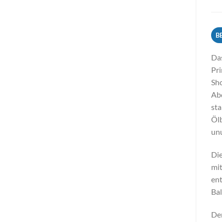
B
Das
Pri
Sho
Abd
sta
Ölb
unu
Die
mit
ent
Ba
Der