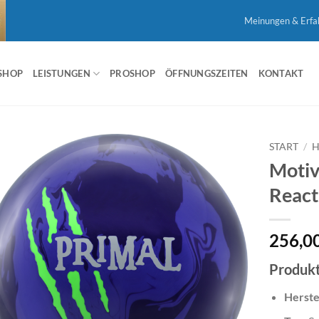
Meinungen & Erfa
SHOP
LEISTUNGEN
PROSHOP
ÖFFNUNGSZEITEN
KONTAKT
START
/
H
Motiv
React
256,0
Produkt
Herste