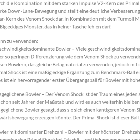
ch die Kombination mit dem starken Impulse V2-Kern des Primal 
rke Down-Lane-Bewegung und stellt eine deutliche Verbesserun
r-Kern des Venom Shock dar. In Kombination mit dem Turmoil MF
ig eckiges Monster, das in keiner Tasche fehlen darf.
nn zu verwenden:
chwindigkeitsdominante Bowler – Viele geschwindigkeitsdominante
er so geringen Differenzierung wie dem Venom Shock zu verwende
sen Bowlern, das gleiche Belagmaterial zu verwenden, jedoch mit 
mal Shock ist eine mäßig eckige Ergänzung zum Benchmark-Ball e
s ist ein hervorragender erster Übergangsball für Bowler mit hoh
geglichene Bowler – Der Venom Shock ist der Traum eines jeden a
schon seit Jahren der Maßstab und wird es auch weiterhin bleiben.
geglichene Bowler gesagt, dass sie sich einen kantigeren Venom
ärtsbewegung erzeugen könnte. Der Primal Shock ist dieser Ball.
ler mit dominanter Drehzahl – Bowler mit der höchsten Drehzahl
wenden den Primal Shock bei Frischöl- und Volumenmustern, wen