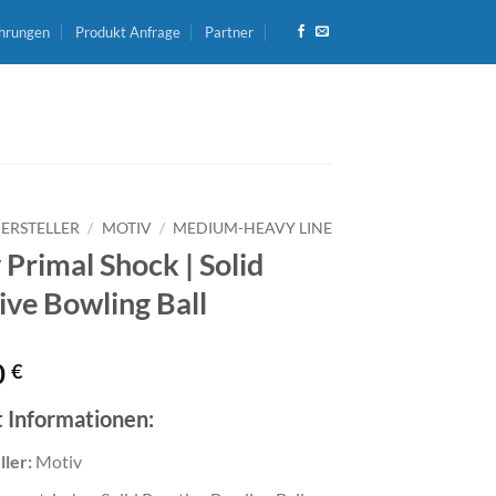
hrungen
Produkt Anfrage
Partner
ERSTELLER
/
MOTIV
/
MEDIUM-HEAVY LINE
 Primal Shock | Solid
ive Bowling Ball
0
€
 Informationen:
ller:
Motiv