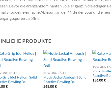
sen. Bevor die drehzahldominanten Spieler ganz in die eckigen Pe
mal Shock eine einfache Ablesung in der Mitte der Spur und eine
rgangsspuren zu öffnen.
HNLICHE PRODUKTE
BOWLING BÄ
Roto Hustle
LING BÄLLE
BOWLING BÄLLE
Reactive Bo
o Grip Idol Helios | Solid
Motiv Jackal Ambush | Solid
156,00
€
ctive Bowling Ball
Reactive Bowling Ball
5,00
€
268,00
€