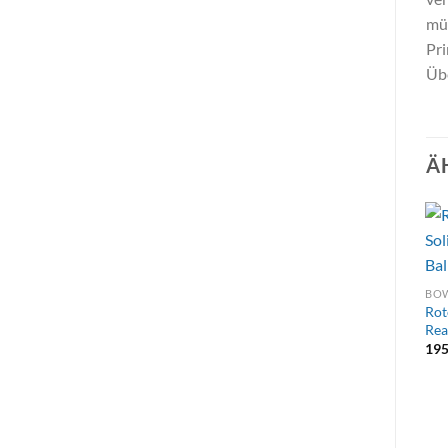
müs
Pri
Übe
Ä
BOW
Rot
Rea
19