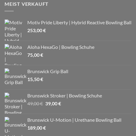
MEIST VERKAUFT
Motiv Pride Liberty | Hybrid Reactive Bowling Ball
253,00
€
Aloha HexaGo | Bowling Schuhe
75,00
€
Brunswick Grip Ball
15,50
€
Brunswick Stroker | Bowling Schuhe
Ursprünglicher
Aktueller
49,00
€
39,00
€
Preis
Preis
war:
ist:
Brunswick U-Motion | Urethane Bowling Ball
49,00 €
39,00 €.
189,00
€