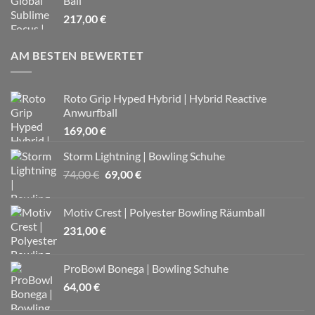
Ball
217,00
€
AM BESTEN BEWERTET
Roto Grip Hyped Hybrid | Hybrid Reactive
Anwurfball
169,00
€
Storm Lightning | Bowling Schuhe
Ursprünglicher
Aktueller
74,00
€
69,00
€
Preis
Preis
war:
ist:
Motiv Crest | Polyester Bowling Räumball
74,00 €
69,00 €.
231,00
€
ProBowl Bonega | Bowling Schuhe
64,00
€