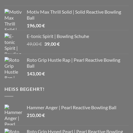
Motiv Max Thrill Solid | Solid Reactive Bowling
Ball
196,00
€
E-tonic Spirit | Bowling Schuhe
Ursprünglicher
Aktueller
49,00
€
39,00
€
Preis
Preis
war:
ist:
Roto Grip Hustle Rap | Pearl Reactive Bowling
49,00 €
39,00 €.
Ball
143,00
€
HEISS BEGEHRT!
Hammer Anger | Pearl Reactive Bowling Ball
210,00
€
Roto Grip Hyped Pearl | Pearl Reactive Bowling