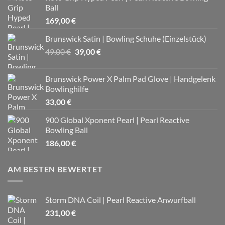
Ball
169,00
€
Brunswick Satin | Bowling Schuhe (Einzelstück)
Ursprünglicher
Aktueller
49,00
€
39,00
€
Preis
Preis
war:
ist:
Brunswick Power X Palm Pad Glove | Handgelenk
49,00 €
39,00 €.
Bowlinghilfe
33,00
€
900 Global Xponent Pearl | Pearl Reactive
Bowling Ball
186,00
€
AM BESTEN BEWERTET
Storm DNA Coil | Pearl Reactive Anwurfball
231,00
€