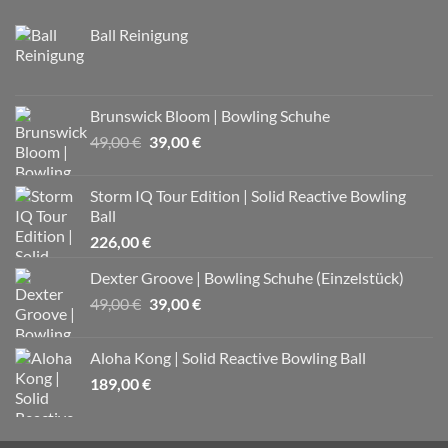
Ball Reinigung
Brunswick Bloom | Bowling Schuhe
Ursprünglicher
Aktueller
49,00
€
39,00
€
Preis
Preis
war:
ist:
Storm IQ Tour Edition | Solid Reactive Bowling
49,00 €
39,00 €.
Ball
226,00
€
Dexter Groove | Bowling Schuhe (Einzelstück)
Ursprünglicher
Aktueller
49,00
€
39,00
€
Preis
Preis
war:
ist:
Aloha Kong | Solid Reactive Bowling Ball
49,00 €
39,00 €.
189,00
€