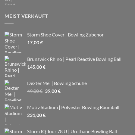
MEIST VERKAUFT
Storm Shoe Cover | Bowling Zubehör
17,00
€
Brunswick Rhino | Pearl Reactive Bowling Ball
145,00
€
Dexter Mel | Bowling Schuhe
Ursprünglicher
Aktueller
49,00
€
39,00
€
Preis
Preis
war:
ist:
Motiv Stadium | Polyester Bowling Räumball
49,00 €
39,00 €.
231,00
€
Storm IQ Tour 78 U | Urethane Bowling Ball