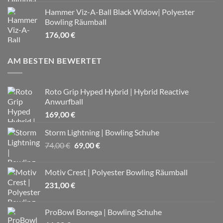
Hammer Viz-A-Ball Black Widow| Polyester
Bowling Räumball
176,00
€
AM BESTEN BEWERTET
Roto Grip Hyped Hybrid | Hybrid Reactive
Anwurfball
169,00
€
Storm Lightning | Bowling Schuhe
Ursprünglicher
Aktueller
74,00
€
69,00
€
Preis
Preis
war:
ist:
Motiv Crest | Polyester Bowling Räumball
74,00 €
69,00 €.
231,00
€
ProBowl Bonega | Bowling Schuhe