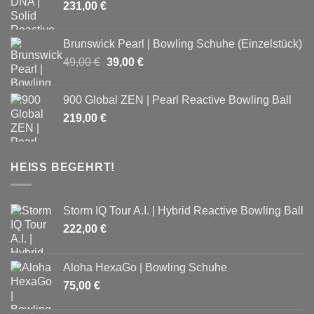
231,00
€
Brunswick Pearl | Bowling Schuhe (Einzelstück)
Ursprünglicher
Aktueller
49,00
€
39,00
€
Preis
Preis
war:
ist:
900 Global ZEN | Pearl Reactive Bowling Ball
49,00 €
39,00 €.
219,00
€
HEISS BEGEHRT!
Storm IQ Tour A.I. | Hybrid Reactive Bowling Ball
222,00
€
Aloha HexaGo | Bowling Schuhe
75,00
€