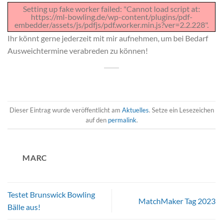
Setting up fake worker failed: "Cannot load script at:
https://ml-bowling.de/wp-content/plugins/pdf-
embedder/assets/js/pdfjs/pdf.worker.min.js?ver=2.2.228".
Ihr könnt gerne jederzeit mit mir aufnehmen, um bei Bedarf
Ausweichtermine verabreden zu können!
Dieser Eintrag wurde veröffentlicht am
Aktuelles
. Setze ein Lesezeichen
auf den
permalink
.
MARC
Testet Brunswick Bowling
MatchMaker Tag 2023
Bälle aus!