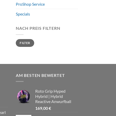
ProShop Service
Specials
NACH PREIS FILTERN
Min.
Max.
FILTER
Preis
Preis
AM BESTEN BEWERTET
Roto Grip Hyped
Hybrid | Hybrid
Reactive Anwurfball
cher
ueller
is
169,00
€
earl