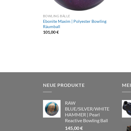
BOWLING BÄLLE
Ebonite Maxim | Polyester Bowling
Räumball
101,00
€
NEUE PRODUKTE
ME
RAW
BLUE/SILVER/WHITE
HAMMER | Pearl
Reactive Bowling Ball
145,00
€