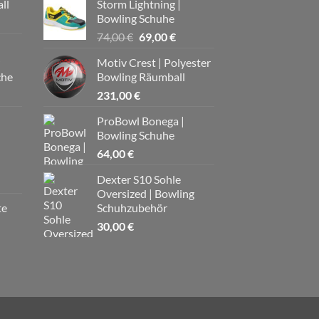
ll
Storm Lightning |
00 €.
Bowling Schuhe
Ursprünglicher
Aktueller
74,00
€
69,00
€
Preis
Preis
Motiv Crest | Polyester
war:
ist:
che
Bowling Räumball
74,00 €
69,00 €.
231,00
€
ProBowl Bonega |
Bowling Schuhe
64,00
€
Dexter S10 Sohle
Oversized | Bowling
te
Schuhzubehör
30,00
€