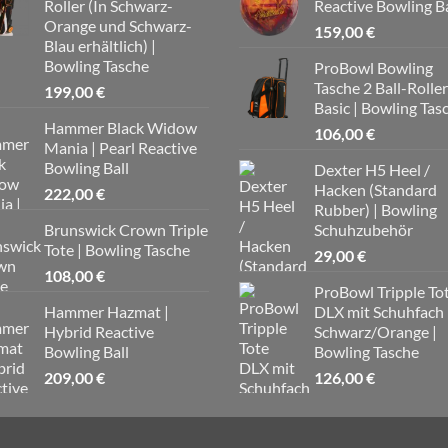
Roller (In Schwarz-
Reactive Bowling Ba
53,00 €
49,
Orange und Schwarz-
159,00
€
Blau erhältlich) |
Bowling Tasche
ProBowl Bowling
Tasche 2 Ball-Roller
199,00
€
Basic | Bowling Tas
Hammer Black Widow
106,00
€
Mania | Pearl Reactive
Bowling Ball
Dexter H5 Heel /
Hacken (Standard
222,00
€
Rubber) | Bowling
Brunswick Crown Triple
Schuhzubehör
Tote | Bowling Tasche
29,00
€
108,00
€
ProBowl Tripple To
Hammer Hazmat |
DLX mit Schuhfach
Hybrid Reactive
Schwarz/Orange |
Bowling Ball
Bowling Tasche
209,00
€
126,00
€