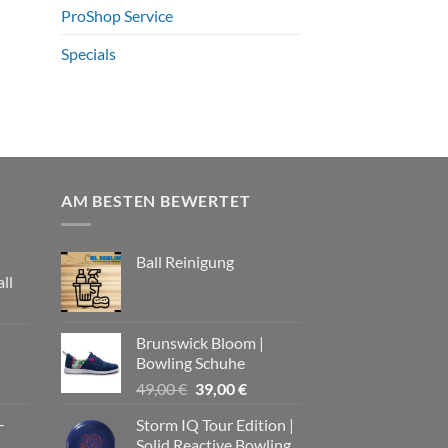
ProShop Service
Specials
AM BESTEN BEWERTET
Ball Reinigung
ll
Brunswick Bloom |
Bowling Schuhe
Ursprünglicher
Aktueller
49,00
€
39,00
€
Preis
Preis
-
Storm IQ Tour Edition |
war:
ist:
Solid Reactive Bowling