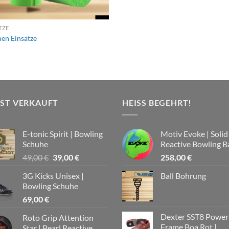
TZE
en Einsätze
IST VERKAUFT
HEISS BEGEHRT!
E-tonic Spirit | Bowling
Motiv Evoke | Solid
Schuhe
Reactive Bowling Ba
Ursprünglicher
Aktueller
49,00
€
39,00
€
258,00
€
Preis
Preis
3G Kicks Unisex |
Ball Bohrung
war:
ist:
Bowling Schuhe
49,00 €
39,00 €.
69,00
€
Dexter SST8 Power
Roto Grip Attention
Frame Boa Rot |
Star | Pearl Reactive