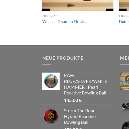
EINSÄTZE
EINSÄ
WechselDaumen Einsätze
Daum
NEUE PRODUKTE
ME
RAW
BLUE/SILVER/WHITE
HAMMER | Pearl
Reactive Bowling Ball
145,00
€
Storm The Road |
Hybrid Reactive
Bowling Ball